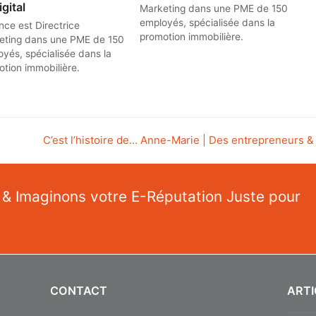
igital
Marketing dans une PME de 150
employés, spécialisée dans la
nce est Directrice
promotion immobilière.
eting dans une PME de 150
yés, spécialisée dans la
tion immobilière.
next
C’est l’histoire de… Anne-Marie | Des entrepreneurs &
post:
 & Imaginons votre E-Réputation Juste pour
CONTACT
ARTI