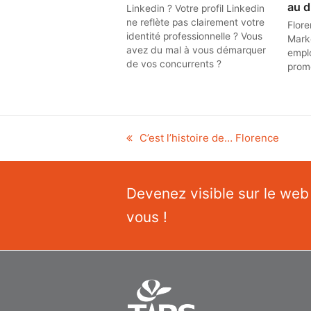
au d
Linkedin ? Votre profil Linkedin
ne reflète pas clairement votre
Flore
identité professionnelle ? Vous
Mark
avez du mal à vous démarquer
emplo
de vos concurrents ?
promo
previous
C’est l’histoire de… Florence
post:
Devenez visible sur le web
vous !