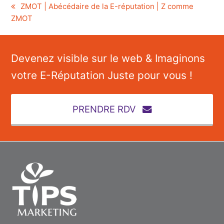
previous
ZMOT | Abécédaire de la E-réputation | Z comme
ZMOT
post:
Devenez visible sur le web & Imaginons
votre E-Réputation Juste pour vous !
PRENDRE RDV