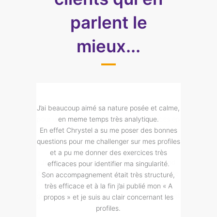
parlent le
mieux...
ques mois
J’ai beaucoup aimé sa nature posée et calme,
Je vou
pétences en
en meme temps très analytique.
Ch
service de
En effet Chrystel a su me poser des bonnes
questions pour me challenger sur mes profiles
Merci à ell
et a pu me donner des exercices très
re un grand
ri
efficaces pour identifier ma singularité.
aissance de
Son accompagnement était très structuré,
finir les
très efficace et à la fin j’ai publié mon « A
unication et
propos » et je suis au clair concernant les
profiles.