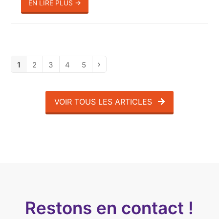
EN LIRE PLUS
→
Page
1
Page
2
Page
3
Page
4
Page
5
Suivant
VOIR TOUS LES ARTICLES
Restons en contact !