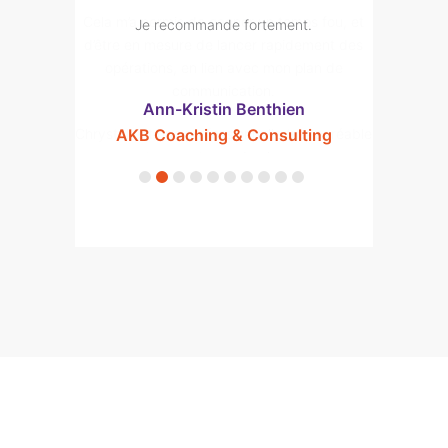
mps fou, et
Je recommande fortement.
dement des
plan de
Ann-Kristin Benthien
rès agréable
AKB Coaching & Consulting
un.
nt.