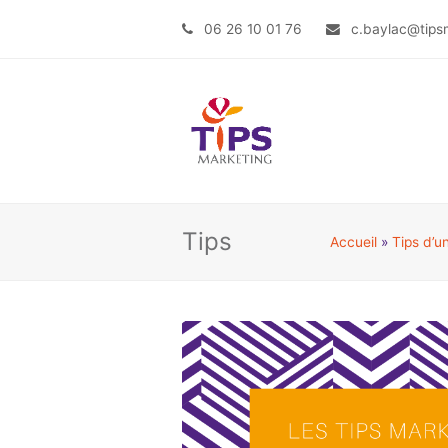
06 26 10 01 76
c.baylac@tipsm
Tips
Accueil
»
Tips d’u