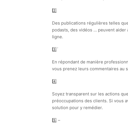
2️⃣
Des publications régulières telles qu
podasts, des vidéos … peuvent aider 
ligne.
3️⃣ ́
En répondant de manière professionne
vous prenez leurs commentaires au sé
4️⃣
Soyez transparent sur les actions qu
préoccupations des clients. Si vous a
solution pour y remédier.
5️⃣ –