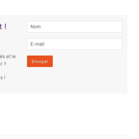
 !
és et le
r ?
s !