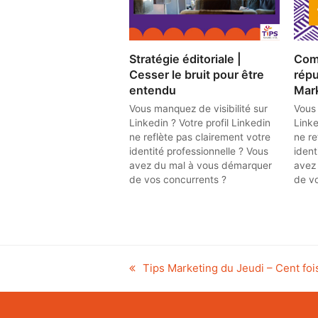
Stratégie éditoriale |
Com
Cesser le bruit pour être
répu
entendu
Mark
Vous manquez de visibilité sur
Vous 
Linkedin ? Votre profil Linkedin
Linke
ne reflète pas clairement votre
ne re
identité professionnelle ? Vous
ident
avez du mal à vous démarquer
avez
de vos concurrents ?
de v
previous
Tips Marketing du Jeudi – Cent foi
post: