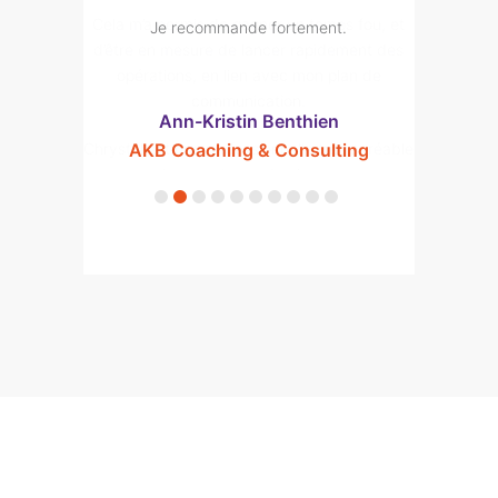
mps fou, et
Je recommande fortement.
dement des
plan de
Ann-Kristin Benthien
rès agréable
AKB Coaching & Consulting
un.
nt.