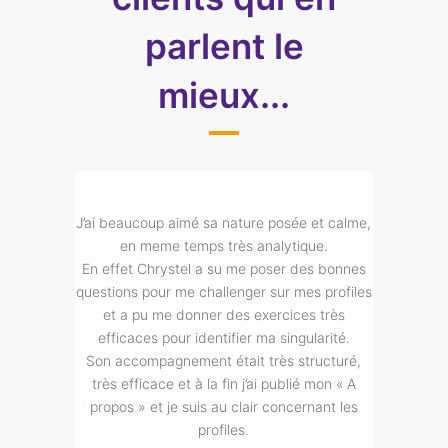
parlent le
mieux...
ques mois
J’ai beaucoup aimé sa nature posée et calme,
Je vou
pétences en
en meme temps très analytique.
Ch
service de
En effet Chrystel a su me poser des bonnes
questions pour me challenger sur mes profiles
Merci à ell
et a pu me donner des exercices très
re un grand
ri
efficaces pour identifier ma singularité.
aissance de
Son accompagnement était très structuré,
finir les
très efficace et à la fin j’ai publié mon « A
unication et
propos » et je suis au clair concernant les
profiles.