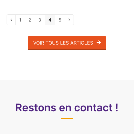
Page
1
Page
2
Page
3
Page
4
Page
5
Précédent
Suivant
VOIR TOUS LES ARTICLES
Restons en contact !